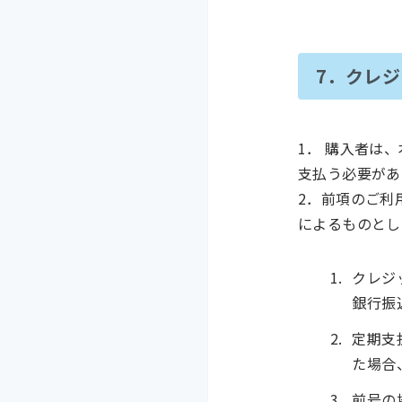
7．クレ
1． 購入者は
支払う必要があ
2．前項のご利
によるものとし
クレジ
銀行振
定期支
た場合
前号の