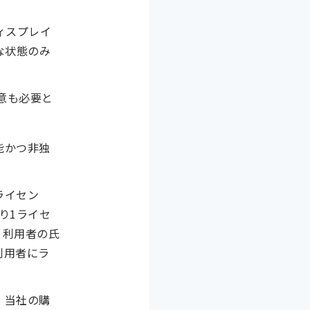
、ディスプレイ
効な状態のみ
意も必要と
能かつ非独
ライセン
り1ライセ
、利用者の氏
利用者にラ
、当社の購