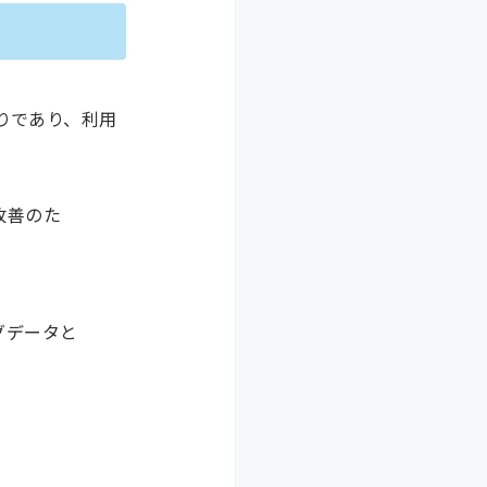
りであり、利用
改善のた
グデータと