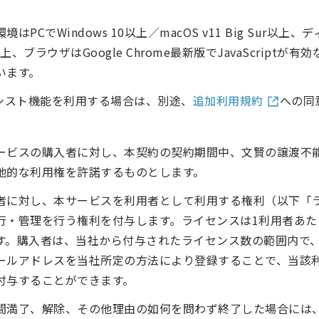
はPCでWindows 10以上／macOS v11 Big Sur以上
以上、ブラウザはGoogle Chrome最新版でJavaScriptが有
います。
アシスト機能を利用する場合は、別途、
追加利用規約
への同
ービスの購入者に対し、本契約の契約期間中、文賢の譲渡不
他的な利用権を許諾するものとします。
者に対し、本サービスを利用者として利用する権利（以下「
行・管理を行う権利を付与します。ライセンスは1利用者あた
す。購入者は、当社から付与されたライセンス数の範囲内で
ールアドレスを当社所定の方法により登録することで、当該
付与することができます。
間満了、解除、その他理由の如何を問わず終了した場合には