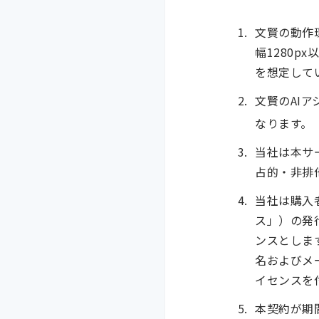
文賢の動作環境
幅1280px
を想定して
文賢のAI
なります。
当社は本サ
占的・非排
当社は購入
ス」）の発
ンスとしま
名およびメ
イセンスを
本契約が期