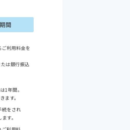
期間
るご利用料金を
または銀行振込
は1年間。
きます。
手続をされ
します。
いご利用料