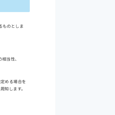
るものとしま
の相当性、
途定める場合を
り周知します。