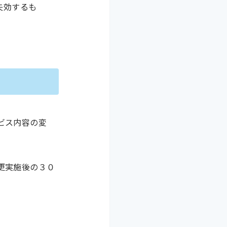
失効するも
ビス内容の変
更実施後の３０