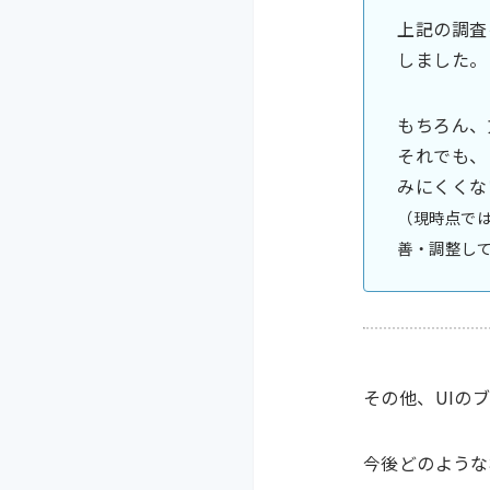
上記の調査
しました。
もちろん、
それでも、
みにくくな
（現時点では
善・調整し
その他、UIの
今後どのような