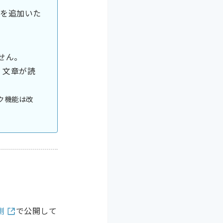
クを追加いた
せん。
、文章が読
ク機能は改
側
で公開して