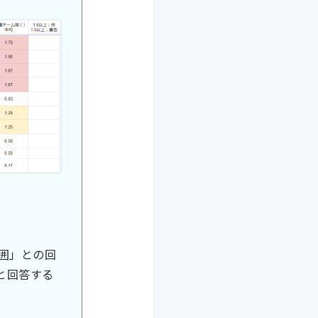
）
囲」との回
と回答する