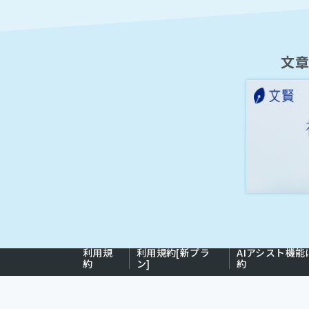
文
利用規
利用規約[新プラ
AIアシスト機
約
ン]
約